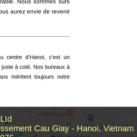
durable. Nous sommes s
û
rs
ous aurez envie de revenir
u centre d’Hanoi, c’est un
t juste à coté. Nos bureaux à
s méritent toujours notre
 Ltd
issement Cau Giay - Hanoi, Vietnam