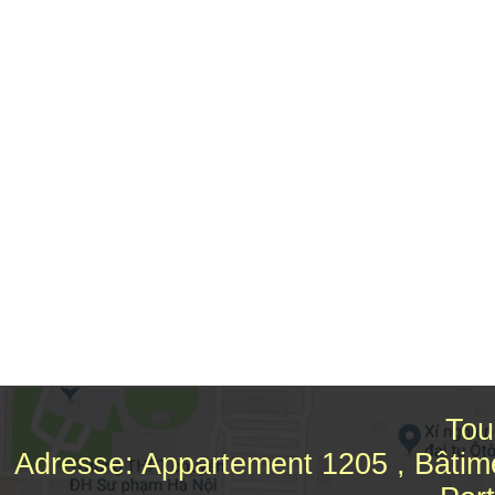
Tou
Adresse: Appartement 1205 , Bâtim